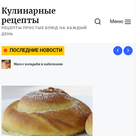
Перейти
Кулинарные
к
рецепты
содержимому
Меню
РЕЦЕПТЫ ПРОСТЫХ БЛЮД НА КАЖДЫЙ
ДЕНЬ
ПОСЛЕДНИЕ НОВОСТИ
Мясо с кольраби и кабачками