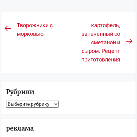
Навигация
Творожники с
картофель,
Предыдущая
по
морковью
запеченный со
запись:
сметаной и
записям
С
сыром. Рецепт
з
приготовления
Рубрики
Рубрики
реклама