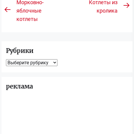
Навигация
Морковно-
Котлеты из
С
по
яблочные
кролика
Предыдущая
з
котлеты
записям
запись:
Рубрики
Рубрики
реклама