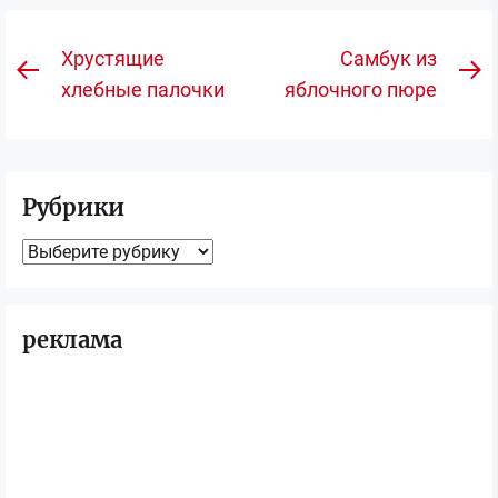
Навигация
Хрустящие
Самбук из
Предыдущая
С
по
хлебные палочки
яблочного пюре
запись:
з
записям
Рубрики
Рубрики
реклама