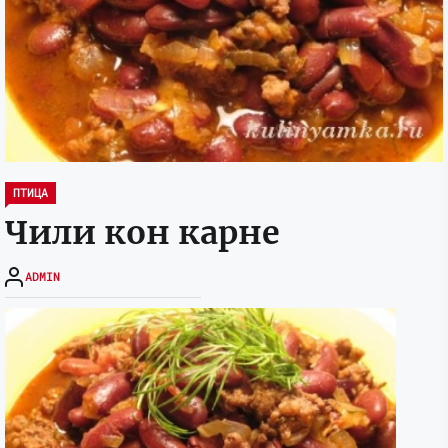
ПТИЦА
Чили кон карне
ADMIN