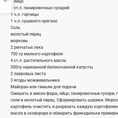
1 яйцо
ми
2 ст.л. панировочных сухарей
1 ч.л. горчицы
1 ч.л. сушеного орегано
Соль
молотый перец
морковь
2 репчатых лука
700 гр мелкого картофеля
4 ст.л. растительного масла
500гр нарезанной белокочанной капусты
2 лавровых листа
3 ягоды можжевельника
Майоран или тимьян для подачи
Смешать в миске фарш, яйцо, панировочные сухари, г
соли и молотый перец. Сформировать шарики. Морков
картофель очистить и разрезать каждую картофелину 
масла в сковороде и обжарить фрикадельки примерно