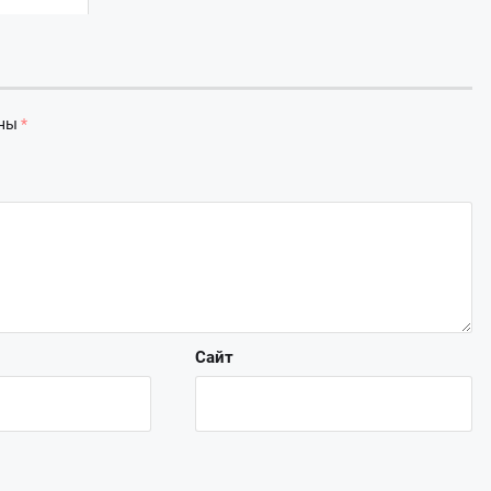
ены
*
Сайт