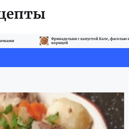
ецепты
Фрикадельки с капустой Кале, фасолью 
бачками
корицей