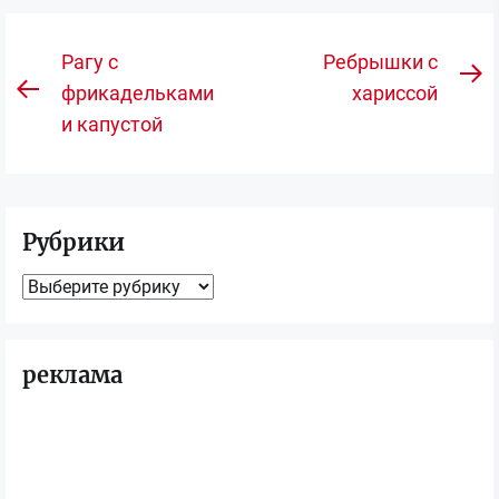
Навигация
Рагу с
Ребрышки с
С
по
фрикадельками
хариссой
Предыдущая
з
и капустой
записям
запись:
Рубрики
Рубрики
реклама