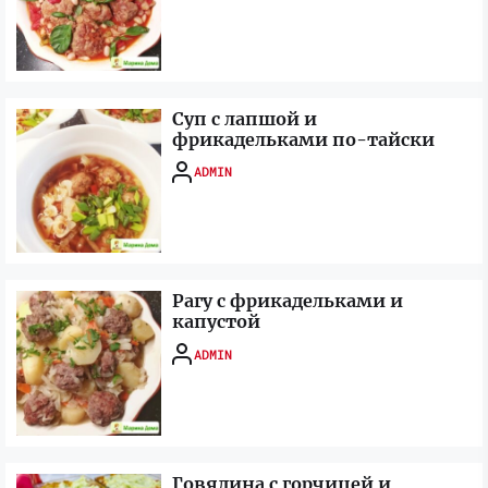
Суп с лапшой и
фрикадельками по-тайски
ADMIN
Рагу с фрикадельками и
капустой
ADMIN
Говядина с горчицей и