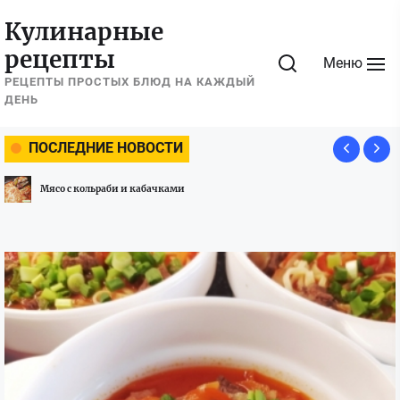
Перейти
Кулинарные
к
рецепты
содержимому
Меню
РЕЦЕПТЫ ПРОСТЫХ БЛЮД НА КАЖДЫЙ
ДЕНЬ
ПОСЛЕДНИЕ НОВОСТИ
Мясо с кольраби и кабачками