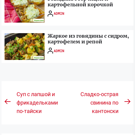
картофельной корочкой
ADMIN
Жаркое из говядины с сидром,
картофелем и репой
ADMIN
Навигация
Суп с лапшой и
Сладко-острая
по
фрикадельками
свинина по
Предыдущая
С
по-тайски
кантонски
записям
запись:
з