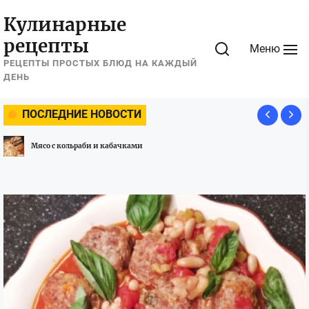
Перейти
Кулинарные
к
рецепты
содержимому
Меню
РЕЦЕПТЫ ПРОСТЫХ БЛЮД НА КАЖДЫЙ
ДЕНЬ
ПОСЛЕДНИЕ НОВОСТИ
Мясо с кольраби и кабачками