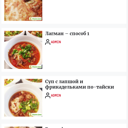
Лагман – способ 1
ADMIN
Суп с лапшой и
фрикадельками по-тайски
ADMIN