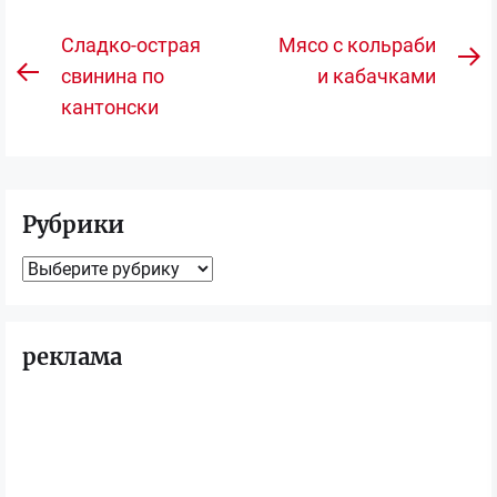
Навигация
Сладко-острая
Мясо с кольраби
С
по
свинина по
и кабачками
Предыдущая
з
кантонски
записям
запись:
Рубрики
Рубрики
реклама